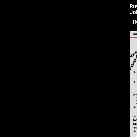
Ru
Jo
I