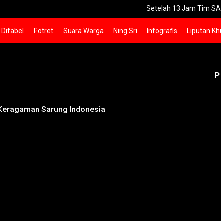
Setelah 13 Jam Tim SAR Evakuasi 
Difabel
Potret
Suara Warga
Ning Sri
Infografis
Liputan Kh
P
i Keragaman Sarung Indonesia