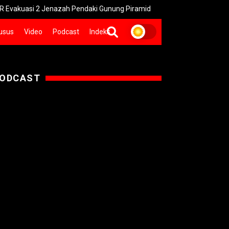
2 Jenazah Pendaki Gunung Piramid
Memutus Rantai Setan: Darur
usus
Video
Podcast
Indeks
ODCAST