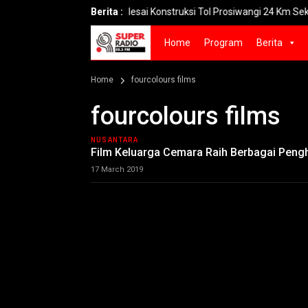
Selesai Konstruksi Tol Prosiwangi 24 Km Seksi 1-2 Siap
Berita :
Home
Program
Berita
Home
fourcolours films
fourcolours films
NUSANTARA
Film Keluarga Cemara Raih Berbagai Pengh
17 March 2019