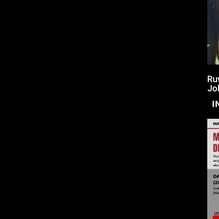
Ru
Jo
I