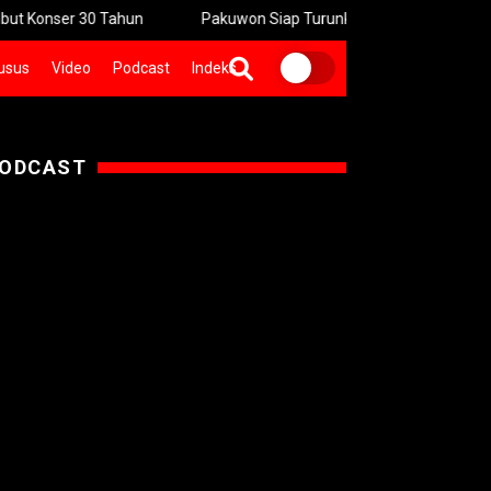
r 30 Tahun
Pakuwon Siap Turunkan Tinggi Pagar Mal Ikuti Arah
usus
Video
Podcast
Indeks
ODCAST