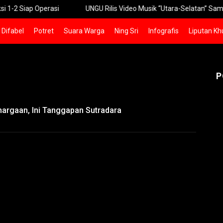
 Operasi
UNGU Rilis Video Musik “Utara-Selatan” Sambut Konse
Difabel
Potret
Suara Warga
Ning Sri
Infografis
Liputan Kh
P
argaan, Ini Tanggapan Sutradara