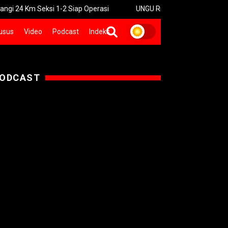
 Seksi 1-2 Siap Operasi
UNGU Rilis Video Musik “Utara-Selatan
usus
Video
Podcast
Indeks
ODCAST