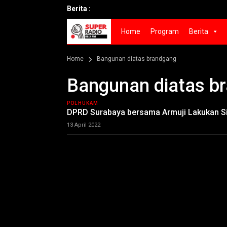
Berita :
Home
Program
Berita
Home
Bangunan diatas brandgang
Bangunan diatas b
POLHUKAM
DPRD Surabaya bersama Armuji Lakukan S
13 April 2022