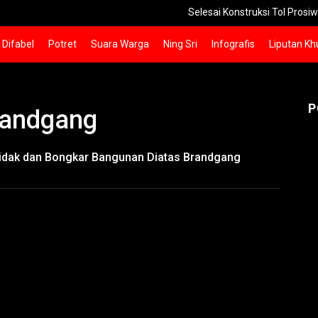
Selesai Konstruksi Tol Prosiwangi 24 Km
Difabel
Potret
Suara Warga
Ning Sri
Infografis
Liputan Kh
P
randgang
idak dan Bongkar Bangunan Diatas Brandgang