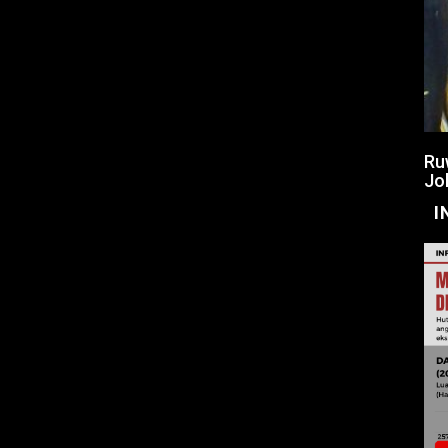
Ru
Jo
I