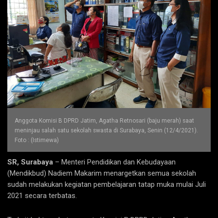
Anggota Komisi B DPRD Jatim, Agatha Retnosari (baju merah) saat
meninjau salah satu sekolah swasta di Surabaya, Senin (12/4/2021).
Foto : (Istimewa)
SR, Surabaya
– Menteri Pendidikan dan Kebudayaan
(Mendikbud) Nadiem Makarim menargetkan semua sekolah
sudah melakukan kegiatan pembelajaran tatap muka mulai Juli
2021 secara terbatas.