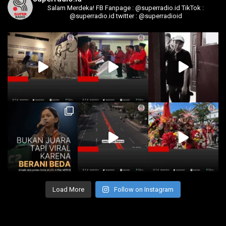
Salam Merdeka!
FB Fanpage : @superradio.id
TikTok :
@superradio.id
twitter : @superradioid
Load More
Follow on Instagram